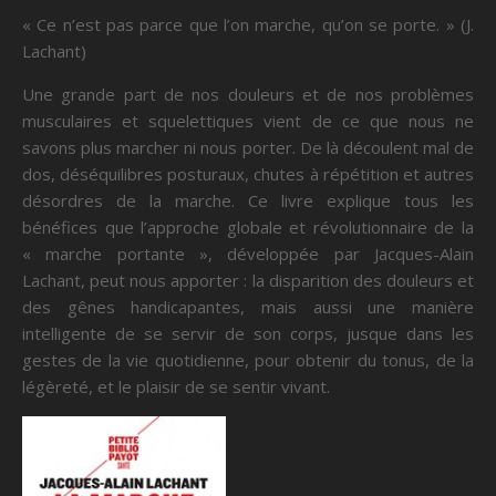
« Ce n’est pas parce que l’on marche, qu’on se porte. » (J.
Lachant)
Une grande part de nos douleurs et de nos problèmes
musculaires et squelettiques vient de ce que nous ne
savons plus marcher ni nous porter. De là découlent mal de
dos, déséquilibres posturaux, chutes à répétition et autres
désordres de la marche. Ce livre explique tous les
bénéfices que l’approche globale et révolutionnaire de la
« marche portante », développée par Jacques-Alain
Lachant, peut nous apporter : la disparition des douleurs et
des gênes handicapantes, mais aussi une manière
intelligente de se servir de son corps, jusque dans les
gestes de la vie quotidienne, pour obtenir du tonus, de la
légèreté, et le plaisir de se sentir vivant.